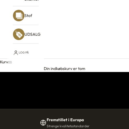
Stof
UDSALG
SHOWROOM I AARHUS
Prøv, før du køber, i
LOG PÅ
Risskov
Kurv
(0)
Din indkøbskurv er tom
Mærk kvaliteten ved selvsyn. Vores team hjælper dig med at
sammensætte stof, farve og moduler på stedet.
Shop Nu
Book besøg i showroom
4,4 på Trustpilot
•
Fremstillet i Europa
•
0 % finansiering
Fremstillet i Europa
Strenge kvalitetsstandarder