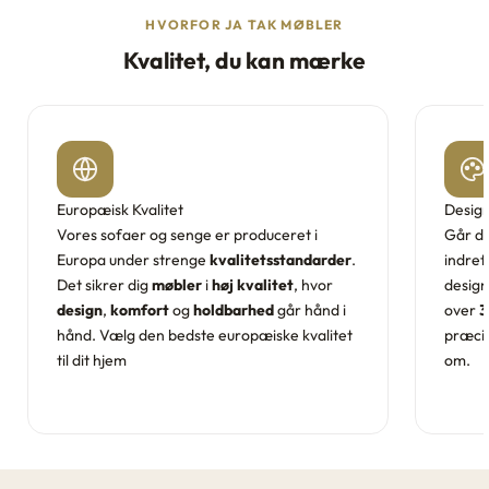
HVORFOR JA TAK MØBLER
Kvalitet, du kan mærke
Europæisk Kvalitet
Design
Vores sofaer og senge er produceret i
Går d
Europa under strenge
kvalitetsstandarder
.
indret
Det sikrer dig
møbler
i
høj kvalitet
, hvor
design
design
,
komfort
og
holdbarhed
går hånd i
over
3
hånd. Vælg den bedste europæiske kvalitet
præcis
til dit hjem
om.
Læs mere →
Læs m