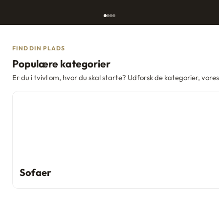
Gå til element 1
Gå til element 2
Gå til element 3
Gå til element 4
FIND DIN PLADS
Populære kategorier
Er du i tvivl om, hvor du skal starte? Udforsk de kategorier, vore
Sofaer