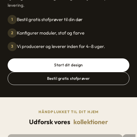
levering.
Bestil gratis stofprøver til din dør
1
Konfigurer moduler, stof og farve
2
Vi producerer og leverer inden for 4–8 uger.
3
Start dit design
Bestil gratis stofprøver
HÅNDPLUKKET TIL DIT HJEM
Udforsk vores
kollektioner
Sofaer
Se