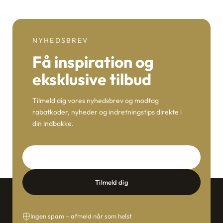
NYHEDSBREV
Få inspiration og
eksklusive tilbud
Tilmeld dig vores nyhedsbrev og modtag
rabatkoder, nyheder og indretningstips direkte i
din indbakke.
E-mail
Tilmeld dig
Ingen spam – afmeld når som helst