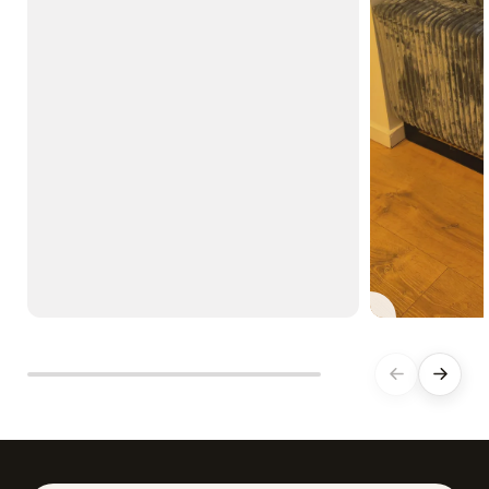
Afspil video
Forrige
Næste