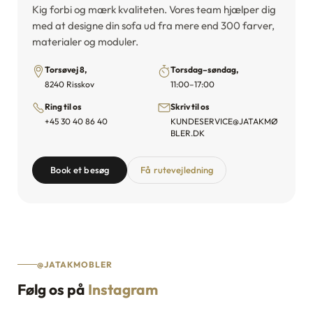
Kig forbi og mærk kvaliteten. Vores team hjælper dig
Shafiqa Mohamed
Paa M
med at designe din sofa ud fra mere end 300 farver,
S
P
Verificeret køb
Verifice
materialer og moduler.
Torsøvej 8,
Torsdag–søndag,
8240 Risskov
11:00–17:00
Ring til os
Skriv til os
+45 30 40 86 40
KUNDESERVICE@JATAKMØ
BLER.DK
Book et besøg
Få rutevejledning
@JATAKMOBLER
Følg os på
Instagram