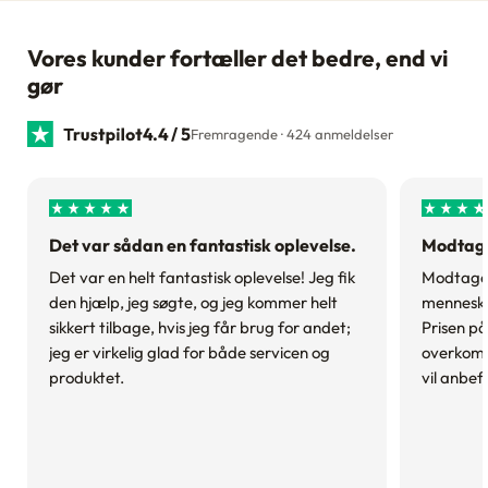
Vores kunder fortæller det bedre, end vi
gør
4.4 / 5
Fremragende · 424 anmeldelser
Det var sådan en fantastisk oplevelse.
Modtagel
Det var en helt fantastisk oplevelse! Jeg fik
Modtagels
den hjælp, jeg søgte, og jeg kommer helt
menneske
sikkert tilbage, hvis jeg får brug for andet;
Prisen på
jeg er virkelig glad for både servicen og
overkomme
produktet.
vil anbefa