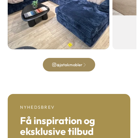
@jatakmobler
NYHEDSBREV
Få inspiration og
eksklusive tilbud