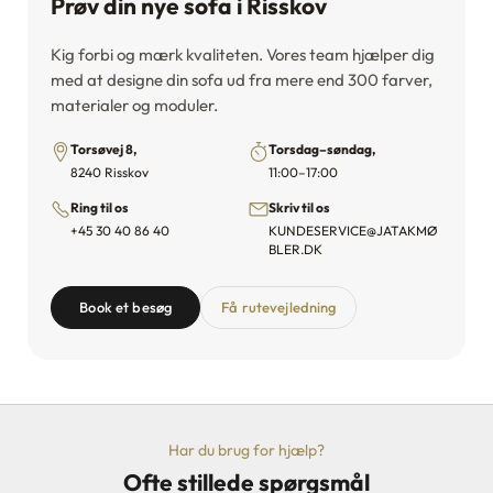
Prøv din nye sofa i Risskov
Det var en helt fantastisk oplevelse! Jeg fik den
Modtagelsen
Kig forbi og mærk kvaliteten. Vores team hjælper dig
hjælp, jeg søgte, og jeg kommer helt sikkert
med stor pro
med at designe din sofa ud fra mere end 300 farver,
tilbage, hvis jeg får brug for andet; jeg er virkelig
produkt, jeg
materialer og moduler.
glad for både servicen og produktet.
kvaliteten va
Torsøvej 8,
Torsdag–søndag,
Shafiqa Mohamed
Paa M
S
P
8240 Risskov
11:00–17:00
Verificeret køb
Verifice
Ring til os
Skriv til os
+45 30 40 86 40
KUNDESERVICE@JATAKMØ
BLER.DK
Book et besøg
Få rutevejledning
Har du brug for hjælp?
Ofte stillede spørgsmål