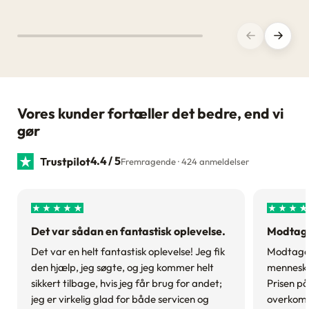
Forrige
Næste
Vores kunder fortæller det bedre, end vi
gør
4.4 / 5
Fremragende · 424 anmeldelser
Det var sådan en fantastisk oplevelse.
Modtagel
Det var en helt fantastisk oplevelse! Jeg fik
Modtagels
den hjælp, jeg søgte, og jeg kommer helt
menneske
sikkert tilbage, hvis jeg får brug for andet;
Prisen på
jeg er virkelig glad for både servicen og
overkomme