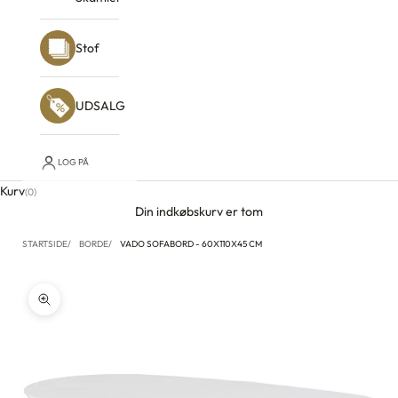
Stof
UDSALG
LOG PÅ
Kurv
(0)
Din indkøbskurv er tom
STARTSIDE
BORDE
VADO SOFABORD - 60X110X45 CM
Zoom