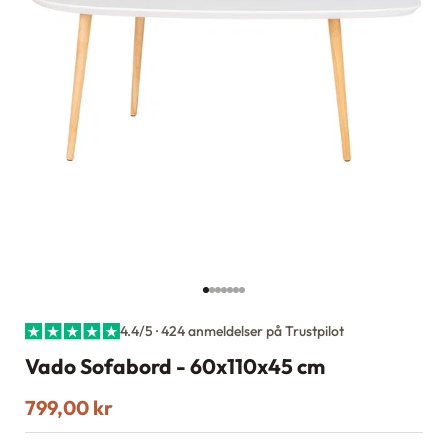
Gå til element 1
Gå til element 2
Gå til element 3
Gå til element 4
Gå til element 5
Gå til element 6
Gå til element 7
4.4/5 · 424 anmeldelser på Trustpilot
Vado Sofabord - 60x110x45 cm
Salgspris
799,00 kr