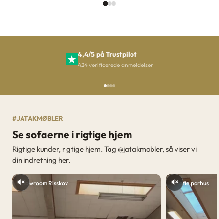
4,4/5 på Trustpilot
424 verificerede anmeldelser
Gå til element 1
Gå til element 2
Gå til element 3
Gå til element 4
#JATAKMØBLER
Se sofaerne i rigtige hjem
Rigtige kunder, rigtige hjem. Tag @jatakmobler, så viser vi
din indretning her.
Showroom Risskov
@sofie.parhus